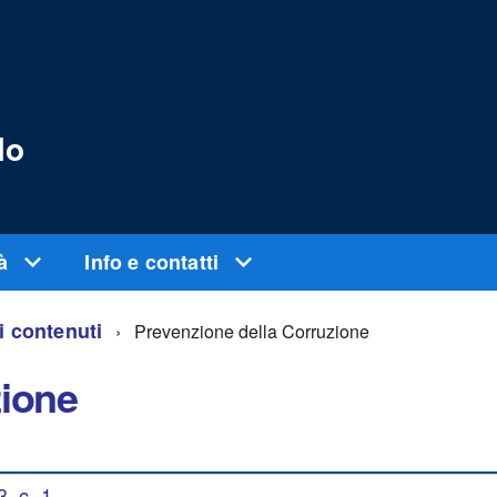
lo
tà
Info e contatti
ri contenuti
Prevenzione della Corruzione
zione
, c. 1