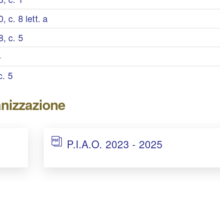
 c. 8 lett. a
, c. 5
4
c. 5
ganizzazione
P.I.A.O. 2023 - 2025