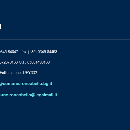
i
0345 84047 - fax (+39) 0345 84453
0672670163 C.F. 85001490169
 Fatturazione: UFY332
@comune.roncobello.bg.it
une.roncobello@legalmail.it